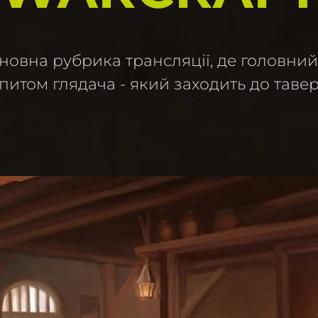
овна рубрика трансляції, де головний 
запитом глядача - який заходить до таве