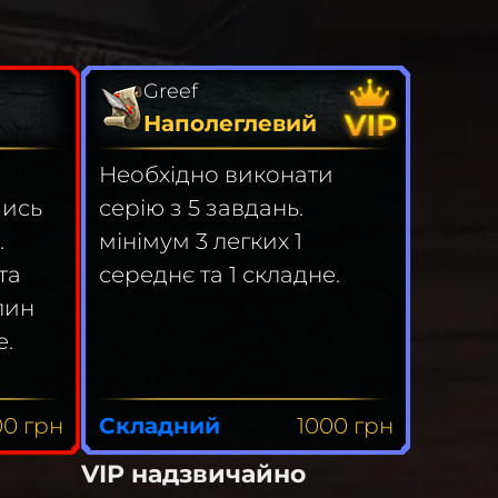
Greef
Наполеглевий
Необхідно виконати
чись
серію з 5 завдань.
.
мінімум 3 легких 1
та
середнє та 1 складне.
лин
е.
00
грн
Складний
1000
грн
VIP надзвичайно