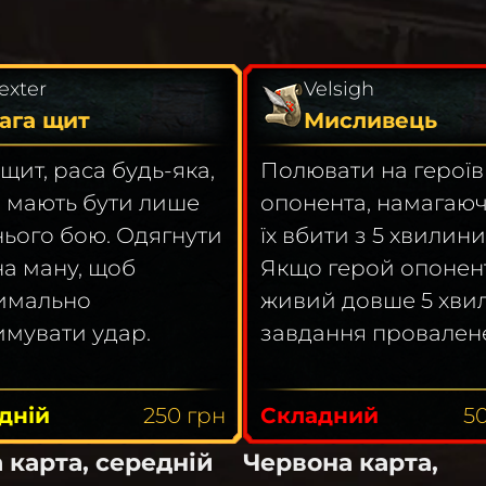
exter
Velsigh
ага щит
Мисливець
щит, раса будь-яка,
Полювати на героїв
и мають бути лише
опонента, намагаю
ього бою. Одягнути
їх вбити з 5 хвилини
на ману, щоб
Якщо герой опонен
имально
живий довше 5 хви
имувати удар.
завдання провален
дній
250
грн
Складний
5
 карта, середній
Червона карта,