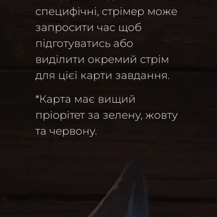
специфічні, стрімер може
запросити час щоб
підготуватись або
виділити окремий стрім
для цієї карти завдання.
*Карта має вищий
пріорітет за зелену, жовту
та червону.