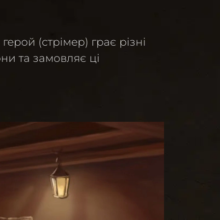
герой (стрімер) грає різні
рни та замовляє ці