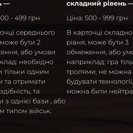
ь —
складний рівень 
200 - 499 грн
Ціна: 500 - 999 грн
точці середнього
В карточці складно
 може бути 2
рівня, може бути 3
ення, або умови
обмеження, або ум
клад: необхідно
наприклад: гра тіл
и тільки одним
тролями, не можна
м та отримати
будувати технології
здібність, та
можна бити нейтра
 з однієї бази , або
м типом військ.