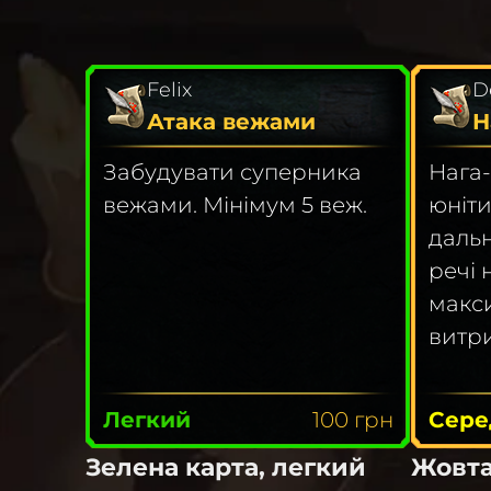
Felix
D
Атака вежами
Н
Забудувати суперника
Нага-
вежами. Мінімум 5 веж.
юніт
дальн
речі 
макс
витр
Легкий
100
грн
Сере
Зелена карта, легкий
Жовта