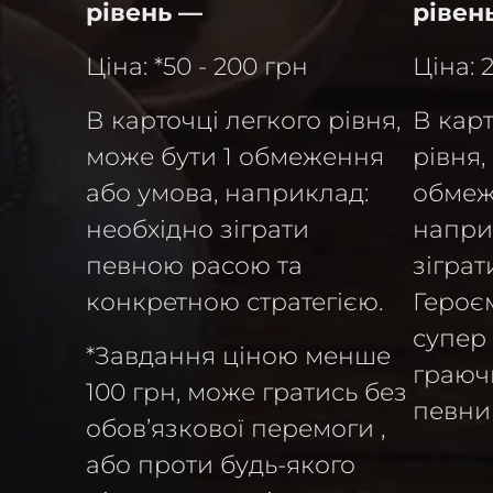
рівень —
рівен
Ціна: *50 - 200 грн
Ціна: 
В карточці легкого рівня,
В кар
може бути 1 обмеження
рівня,
або умова, наприклад:
обмеж
необхідно зіграти
напри
певною расою та
зіграт
конкретною стратегією.
Героє
супер 
*Завдання ціною менше
граючи
100 грн, може гратись без
певни
обов’язкової перемоги ,
або проти будь-якого