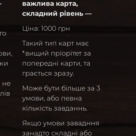
—
важлива карта,
складний рівень —
Ціна: 1000 грн
го
Такий тип карт має
ови,
*вищий пріорітет за
ьки
попередні карти, та
грається зразу.
, не
Може бути більше за 3
лів
умови, або певна
кількість завданнь.
Якщо умови завадння
занадто складні або