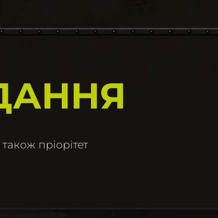
ДАННЯ
 також пріорітет